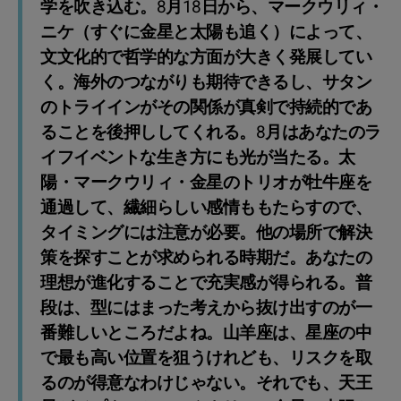
学を吹き込む。8月18日から、マークウリィ・
ニケ（すぐに金星と太陽も追く）によって、
文文化的で哲学的な方面が大きく発展してい
く。海外のつながりも期待できるし、サタン
のトライインがその関係が真剣で持続的であ
ることを後押ししてくれる。8月はあなたのラ
イフイベントな生き方にも光が当たる。太
陽・マークウリィ・金星のトリオが牡牛座を
通過して、繊細らしい感情ももたらすので、
タイミングには注意が必要。他の場所で解決
策を探すことが求められる時期だ。あなたの
理想が進化することで充実感が得られる。普
段は、型にはまった考えから抜け出すのが一
番難しいところだよね。山羊座は、星座の中
で最も高い位置を狙うけれども、リスクを取
るのが得意なわけじゃない。それでも、天王