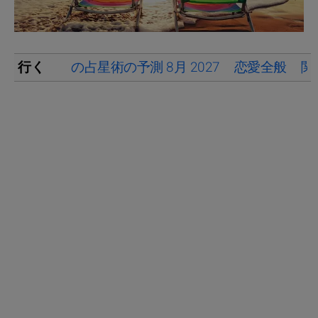
行く
の占星術の予測 8月 2027
恋愛全般
関