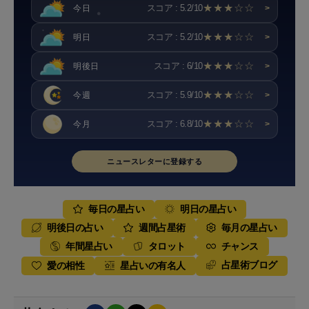
★★★☆☆
スコア : 5.2/10
今日
>
★★★☆☆
スコア : 5.2/10
明日
>
★★★☆☆
スコア : 6/10
明後日
>
★★★☆☆
スコア : 5.9/10
今週
>
★★★☆☆
スコア : 6.8/10
今月
>
ニュースレターに登録する
毎日の星占い
明日の星占い
明後日の占い
週間占星術
毎月の星占い
年間星占い
タロット
チャンス
占星術ブログ
愛の相性
星占いの有名人