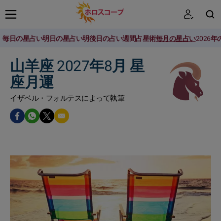
毎日の星占い
明日の星占い
明後日の占い
週間占星術
毎月の星占い
2026
検索
山羊座 2027年8月 星
座月運
イザベル・フォルテスによって執筆