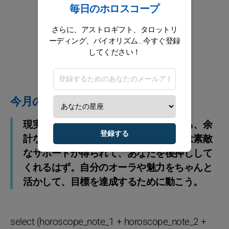
毎日のホロスコープ
さらに、アストロギフト、タロットリ
ーディング、バイオリズム...今すぐ登録
してください！
今月のアドバイス
現実から少し離れたくなる日があっても、余
登録する
計なことまで気にしなくていい。今月は素敵
なサポートが得られて、あなたを後押しして
くれるはず。自分のオーラや魅力をちゃんと
活かして、目標を達成するために動こう。
select (horoscope_note_1 + horoscope_note_2 +