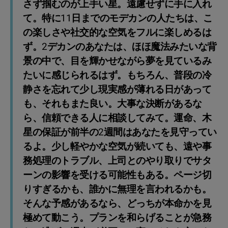
さず掴むのが上手い星。遠慮せずに手に入れ
て。特に11日までのモデカンの人たちは、こ
の楽しさや社交的な空気をフルに楽しめるは
ず。2デカンのあなたは、ほほ魔法みたいな背
景の中で、目を輝かせながら夢を見ているみ
たいに感じられるはず。もちろん、普段の冷
静さを忘れて少し現実感が薄れる日があって
も、それもまた良い。大事な決断があるな
ら、信頼できる人に相談してみて。運命、木
星の保証が前半の2週間はあなたを見守ってい
るよ。少し軽やかな空気が続いても、遠や事
務処理のトラブル、上司とのやり取りでサタ
ーンの影響を受ける可能性もある。ページ切
りすぎるかも、誰かに無理を言われるかも。
そんな予感があるなら、どっちが本命かを見
極めて動こう。プランを和らげることが急務