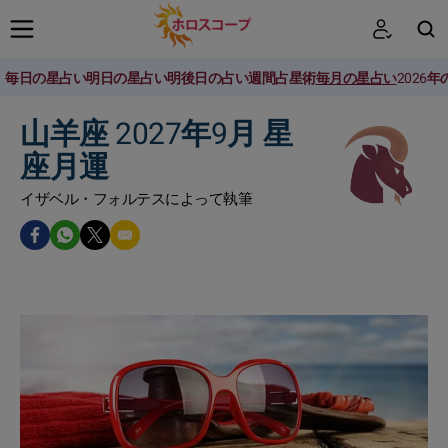
毎日の星占い
明日の星占い
明後日の占い
週間占星術
毎月の星占い
2026
検索
山羊座 2027年9月 星
座月運
イザベル・フォルテスによって執筆