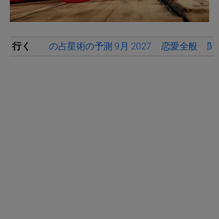
行く
の占星術の予測 9月 2027
恋愛全般
関