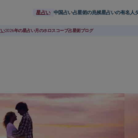
星占い
中国占い
占星術の兆候
星占いの有名人
占い
2026年の星占い
月のホロスコープ
占星術ブログ