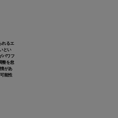
られるエ
いとい
がパワフ
調整を怠
感情があ
す可能性