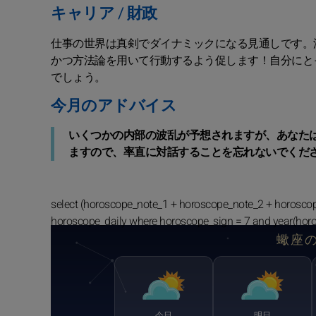
キャリア / 財政
仕事の世界は真剣でダイナミックになる見通しです。
かつ方法論を用いて行動するよう促します！自分にと
でしょう。
今月のアドバイス
いくつかの内部の波乱が予想されますが、あなた
ますので、率直に対話することを忘れないでくだ
select (horoscope_note_1 + horoscope_note_2 + horosco
horoscope_daily where horoscope_sign = 7 and year(hor
蠍座
今日
明日