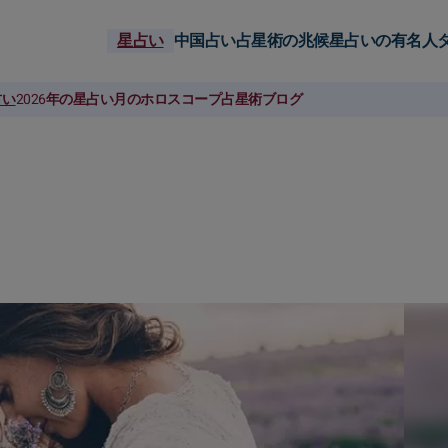
星占い
中国占い
占星術の兆候
星占いの有名人
占い
2026年の星占い
月のホロスコープ
占星術ブログ