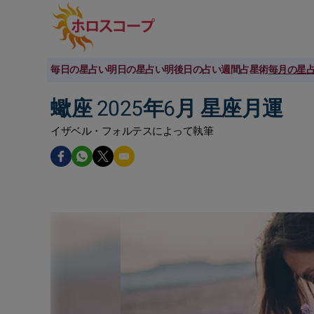
毎日の星占い
明日の星占い
明後日の占い
週間占星術
毎月の星
蠍座 2025年6月 星座月運
イザベル・フォルテスによって執筆