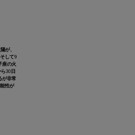
太陽が、
そして9
子座の火
ら30日
るが非常
可能性が