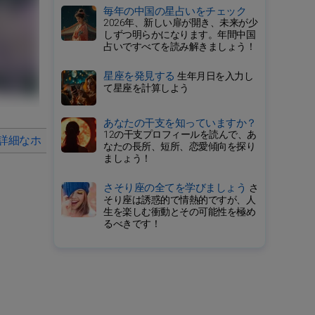
毎年の中国の星占いをチェック
2026年、新しい扉が開き、未来が少
しずつ明らかになります。年間中国
占いですべてを読み解きましょう！
星座を発見する
生年月日を入力し
て星座を計算しよう
あなたの干支を知っていますか？
12の干支プロフィールを読んで、あ
詳細なホロスコープ
2025年の毎月の星占い
なたの長所、短所、恋愛傾向を探り
ましょう！
さそり座の全てを学びましょう
さ
そり座は誘惑的で情熱的ですが、人
生を楽しむ衝動とその可能性を極め
るべきです！