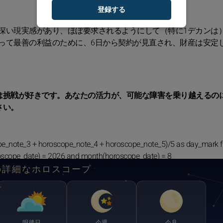
登録する
深い現実感があり、ほぼ要求されるようにして（特に1デカンは
って最善の利益のために、6日から契約が見直され、財産は安定
は挑戦が好きです。あなたの活力が、可能な障害を乗り越えるの
さい。
pe_note_3 + horoscope_note_4 + horoscope_note_5)/5 as day_mark 
oscope_date) = 2026 and month(horoscope_date) = 8
の詳細なホロスコープ
明後日
今週
今月