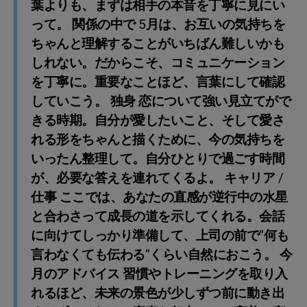
葉よりも、まずは相手の本音を丁寧に見にい
って。 関係の中で 5月は、お互いの気持ちを
ちゃんと理解することがいちばん難しいかも
しれない。だからこそ、コミュニケーション
を丁寧に。重要なことほど、言葉にして確認
していこう。 独身 恋について強い見立てがで
きる時期。自分が愛したいこと、そして愛さ
れる形をちゃんと描くために、今の気持ちを
いったん整理して。自分ひとりで過ごす時間
が、必要な答えを連れてくるよ。 キャリア /
仕事 ここでは、あなたの直感が逆行中の水星
と合わさって成長の道を示してくれる。会話
に向けてしっかり準備して、上司の前で“何も
言わなくても伝わる”くらい自然におこう。 今
月のアドバイス 習慣やトレーニングを取り入
れるほど、未来の景色が少しずつ前に動き出