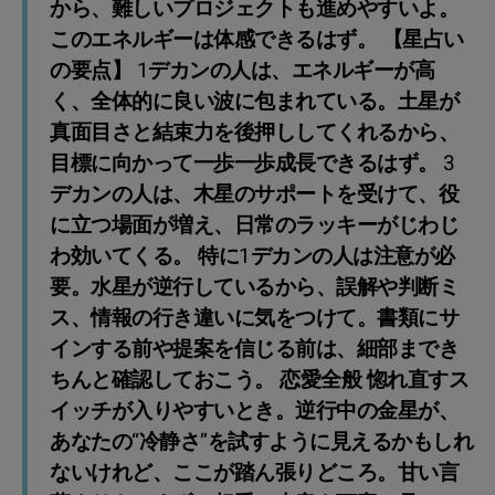
から、難しいプロジェクトも進めやすいよ。
このエネルギーは体感できるはず。 【星占い
の要点】 1デカンの人は、エネルギーが高
く、全体的に良い波に包まれている。土星が
真面目さと結束力を後押ししてくれるから、
目標に向かって一歩一歩成長できるはず。 3
デカンの人は、木星のサポートを受けて、役
に立つ場面が増え、日常のラッキーがじわじ
わ効いてくる。 特に1デカンの人は注意が必
要。水星が逆行しているから、誤解や判断ミ
ス、情報の行き違いに気をつけて。書類にサ
インする前や提案を信じる前は、細部までき
ちんと確認しておこう。 恋愛全般 惚れ直すス
イッチが入りやすいとき。逆行中の金星が、
あなたの“冷静さ”を試すように見えるかもしれ
ないけれど、ここが踏ん張りどころ。甘い言