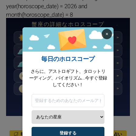
year(horoscope_date) = 2026 and
month(horoscope_date) = 8
蟹座の詳細なホロスコープ
×
★★★★☆
スコア : 8/10
今日
>
★★★☆☆
スコア : 6/10
明日
>
毎日のホロスコープ
★★★☆☆
スコア : 6/10
明後日
>
さらに、アストロギフト、タロットリ
★★★☆☆
スコア : 6.5/10
今週
>
ーディング、バイオリズム...今すぐ登録
してください！
★★★★☆
スコア : 7.1/10
今月
>
ニュースレターに登録する
毎日の星占い
明日の星占い
登録する
明後日の占い
週間占星術
毎月の星占い