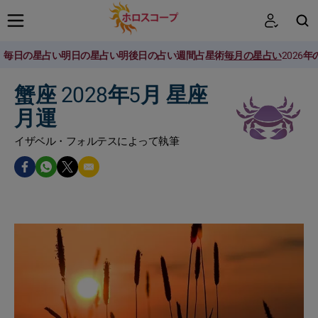
毎日の星占い
明日の星占い
明後日の占い
週間占星術
毎月の星占い
2026
検索
蟹座 2028年5月 星座
月運
イザベル・フォルテスによって執筆