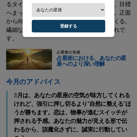
るタイミングが到来。競争心が燃え上がり、目標
へまっすぐにアクセルを踏みたくなるはず。正面
から向き合うほど、勝ち筋もはっきりしてくる。
登録する
繊細な人ほど、大きな挑戦に強くなれる流れで
す。
占星術の兆候
占星術における、あなたの星
座へのより深い理解
今月のアドバイス
3月は、あなたの星座の空気が味方してくれる
けれど、強引に押し切るより“自然に整える”ほ
うが勝ちます。恋は、物事が進むスイッチが
押される予感。あなたの魅力が見える形で伝
わるから、誤魔化さずに、誠実に行動してい