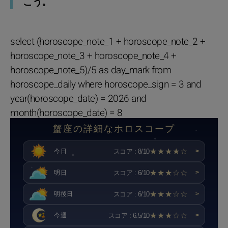
こう。
select (horoscope_note_1 + horoscope_note_2 +
horoscope_note_3 + horoscope_note_4 +
horoscope_note_5)/5 as day_mark from
horoscope_daily where horoscope_sign = 3 and
year(horoscope_date) = 2026 and
month(horoscope_date) = 8
蟹座の詳細なホロスコープ
★★★★☆
スコア : 8/10
今日
>
★★★☆☆
スコア : 6/10
明日
>
★★★☆☆
スコア : 6/10
明後日
>
★★★☆☆
スコア : 6.5/10
今週
>