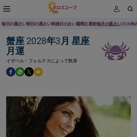
毎日の星占い
明日の星占い
明後日の占い
週間占星術
毎月の星占い
2026
検索
蟹座 2028年3月 星座
月運
イザベル・フォルテスによって執筆