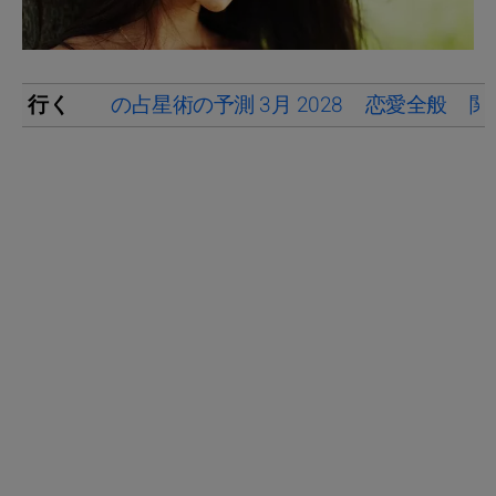
行く
の占星術の予測 3月 2028
恋愛全般
関