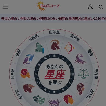
毎日の星占い
明日の星占い
明後日の占い
週間占星術
毎月の星占い
2026
検索
山羊座
水瓶座
射手座
魚座
蠍座
土
火
風
水
水
あなたの
牡羊座
天秤座
星座
火
風
を選ぶ
土
土
風
火
牡牛座
乙女座
水