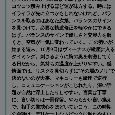
コツコツ積み上げるほど運が味方する。時には
イライラが先に立つかもしれないけれど、バラ
ンスを取るのはあなた次第。バランスのサイン
を見つけて、必要な軌道修正を軽やかにできる
はず。バランスのサインで優しさと交渉力を磨
くと、空気が一気に変わっていく。 この勢いが
始まる週末、10月9日はヴィーナスが蠍座に入る
タイミング。刺さるように胸の奥を刺激してく
る日だから、気持ちの温度が上がりやすい。感
情面では、リスクを見切らずに“その場のノリ”で
決めないのが大事。マキュリーも蠍座で逆行
し、コミュニケーションがこじれたり、深い話
題が自然に浮上したりしやすい。言葉は丁寧
に、言い切りは一回保留。やわらかい言い換え
で、相手の警戒心をほどいていこう。この時期
の会話は、デリケートなトピックに触れやすい