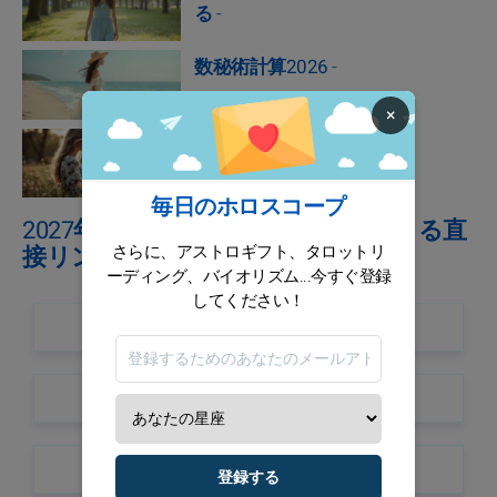
る
-
数秘術計算2026
-
×
中国の星座計算毎日
-
毎日のホロスコープ
2027年10月月の星占いのサインによる直
さらに、アストロギフト、タロットリ
接リンク
ーディング、バイオリズム...今すぐ登録
してください！
牡羊座2027年10月月の星占い
牡牛座2027年10月月の星占い
双子座2027年10月月の星占い
登録する