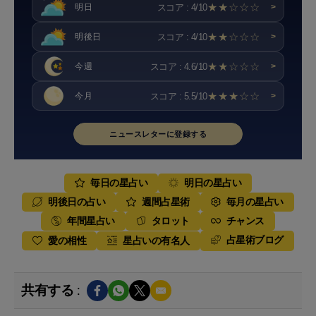
★★☆☆☆
スコア : 4/10
明日
>
★★☆☆☆
スコア : 4/10
明後日
>
★★☆☆☆
スコア : 4.6/10
今週
>
★★★☆☆
スコア : 5.5/10
今月
>
ニュースレターに登録する
毎日の星占い
明日の星占い
明後日の占い
週間占星術
毎月の星占い
年間星占い
タロット
チャンス
占星術ブログ
愛の相性
星占いの有名人
共有する :