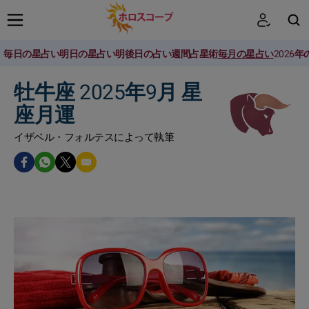
毎日の星占い
明日の星占い
明後日の占い
週間占星術
毎月の星占い
2026
検索
牡牛座 2025年9月 星
座月運
イザベル・フォルテスによって執筆