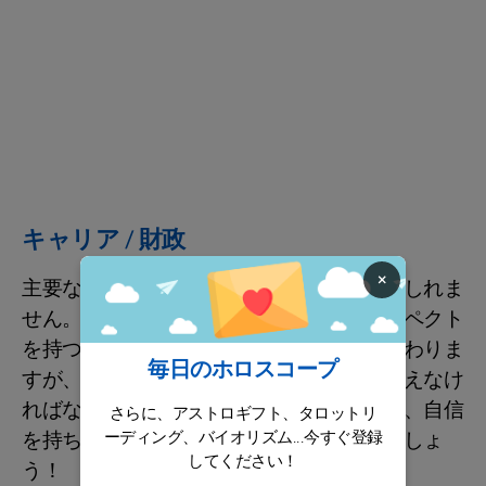
キャリア / 財政
×
主要な収入源の根本的な変更が始まるかもしれま
せん。ウラヌスがプルートンと絶好のアスペクト
を持つことで、仕事の運命が良い方向に変わりま
毎日のホロスコープ
すが、当面は自分の基準が揺らぐことに耐えなけ
ればなりません。できるだけ早く適応して、自信
さらに、アストロギフト、タロットリ
ーディング、バイオリズム...今すぐ登録
を持ち、冷や汗をかくことが少なくなるでしょ
してください！
う！