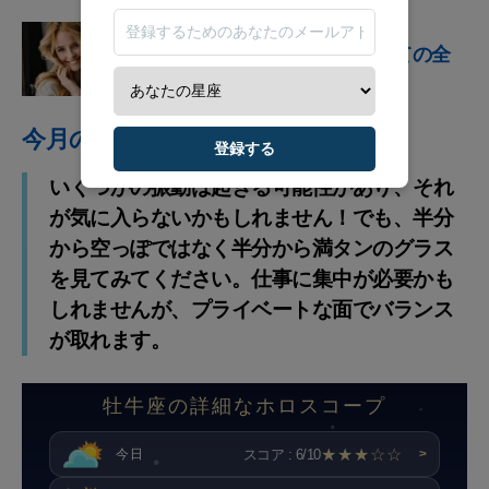
占星術の兆候
水瓶座のサインについての全
てを学びましょう
今月のアドバイス
登録する
いくつかの振動は起きる可能性があり、それ
が気に入らないかもしれません！でも、半分
から空っぽではなく半分から満タンのグラス
を見てみてください。仕事に集中が必要かも
しれませんが、プライベートな面でバランス
が取れます。
牡牛座の詳細なホロスコープ
★★★☆☆
スコア : 6/10
今日
>