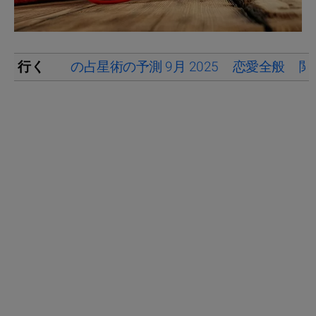
行く
の占星術の予測 9月 2025
恋愛全般
関