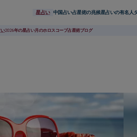
星占い
中国占い
占星術の兆候
星占いの有名人
占い
2026年の星占い
月のホロスコープ
占星術ブログ