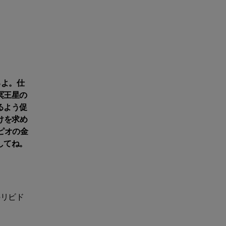
るよ。仕
冥王星の
るよう促
けを求め
ピオの金
してね。
のリビド