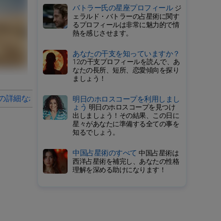
バトラー氏の星座プロフィール
ジ
ェラルド・バトラーの占星術に関す
るプロフィールは非常に魅力的で情
熱を感じさせます。
あなたの干支を知っていますか？
12の干支プロフィールを読んで、あ
なたの長所、短所、恋愛傾向を探り
ましょう！
の詳細なホロスコープ
2026年の毎月の星占い
明日のホロスコープを利用しまし
ょう
明日のホロスコープを見つけ
出しましょう！その結果、この日に
星々があなたに準備する全ての事を
知るでしょう。
中国占星術のすべて
中国占星術は
西洋占星術を補完し、あなたの性格
理解を深める助けになります！