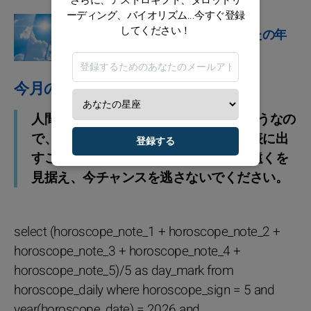
ーディング、バイオリズム...今すぐ登録
星占い
してください！
やってきました、あなたの年
間ホロスコープです！
今月のアドバイス
人間関係に焦点を当てた1か月になりそうなの
で、立ちすぎるための言い訳や症状を表に出
登録する
すことはできません。この月を超えて遠くを
見据え、今チャンスを逃さないでください。
select (horoscope_note_1 + horoscope_note_2 +
horoscope_note_3 + horoscope_note_4 +
horoscope_note_5)/5 as day_mark from
horoscope_daily where horoscope_sign = 5 and
year(horoscope_date) = 2026 and