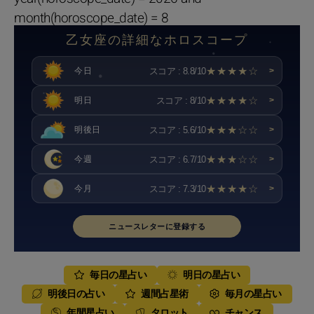
month(horoscope_date) = 8
乙女座の詳細なホロスコープ
★★★★☆
スコア : 8.8/10
今日
>
★★★★☆
スコア : 8/10
明日
>
★★★☆☆
スコア : 5.6/10
明後日
>
★★★☆☆
スコア : 6.7/10
今週
>
★★★★☆
スコア : 7.3/10
今月
>
ニュースレターに登録する
毎日の星占い
明日の星占い
明後日の占い
週間占星術
毎月の星占い
年間星占い
タロット
チャンス