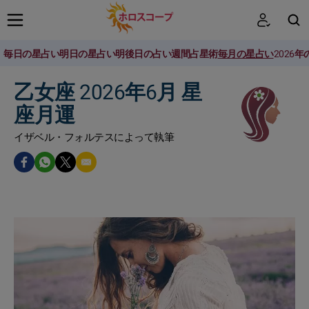
毎日の星占い
明日の星占い
明後日の占い
週間占星術
毎月の星占い
2026
検索
乙女座 2026年6月 星
座月運
イザベル・フォルテスによって執筆