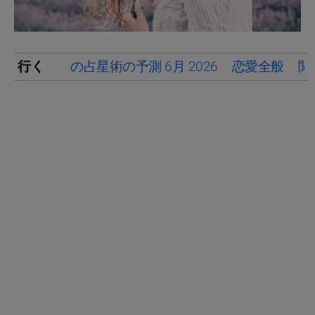
行く
の占星術の予測 6月 2026
恋愛全般
関