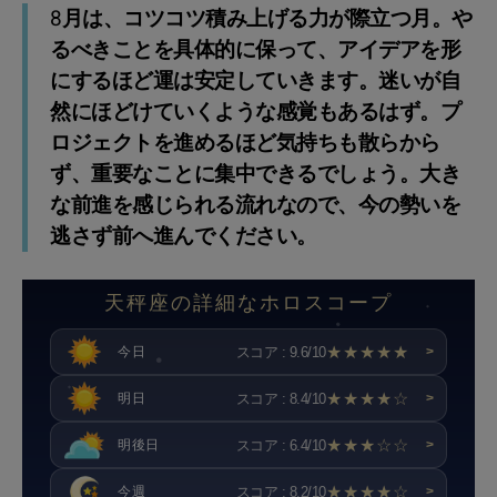
8月は、コツコツ積み上げる力が際立つ月。や
るべきことを具体的に保って、アイデアを形
にするほど運は安定していきます。迷いが自
然にほどけていくような感覚もあるはず。プ
ロジェクトを進めるほど気持ちも散らから
ず、重要なことに集中できるでしょう。大き
な前進を感じられる流れなので、今の勢いを
逃さず前へ進んでください。
天秤座の詳細なホロスコープ
★★★★★
スコア : 9.6/10
今日
>
★★★★☆
スコア : 8.4/10
明日
>
★★★☆☆
スコア : 6.4/10
明後日
>
★★★★☆
スコア : 8.2/10
今週
>