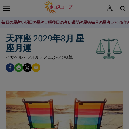
毎日の星占い
明日の星占い
明後日の占い
週間占星術
毎月の星占い
2026
検索
天秤座 2029年8月 星
座月運
イザベル・フォルテスによって執筆