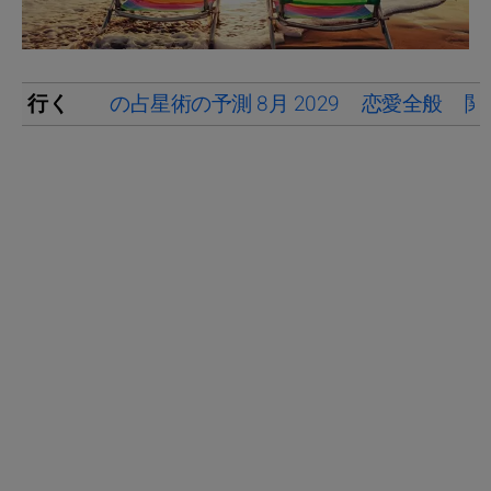
行く
の占星術の予測 8月 2029
恋愛全般
関