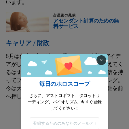
います。
占星術の兆候
アセンダント計算のための無
料サービス
キャリア / 財政
8月は仕事も良い流れに乗りやすい時期。アイデ
×
アがしっかり形になり、進むべき方向が見えてく
るはずです。話し合いは建設的に進み、自信を持
ってプロジェクトを前に進められるタイミング。
毎日のホロスコープ
今は大きく軌道修正するより、キヤリアの軸を前
さらに、アストロギフト、タロットリ
へ押し出すのが正解です。
ーディング、バイオリズム...今すぐ登録
してください！