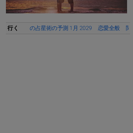
行く
の占星術の予測 1月 2029
恋愛全般
関