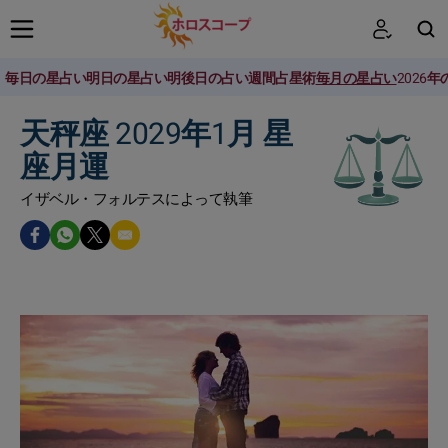
毎日の星占い
明日の星占い
明後日の占い
週間占星術
毎月の星占い
2026
検索
天秤座 2029年1月 星
座月運
イザベル・フォルテスによって執筆