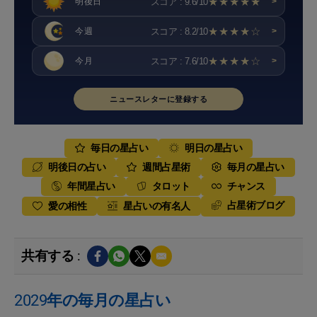
★★★★★
スコア : 9.6/10
明後日
>
★★★★☆
スコア : 8.2/10
今週
>
★★★★☆
スコア : 7.6/10
今月
>
ニュースレターに登録する
毎日の星占い
明日の星占い
明後日の占い
週間占星術
毎月の星占い
年間星占い
タロット
チャンス
占星術ブログ
愛の相性
星占いの有名人
共有する :
2029年の毎月の星占い