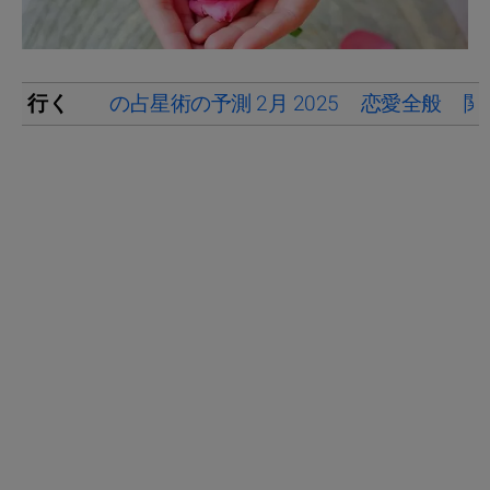
行く
の占星術の予測 2月 2025
恋愛全般
関