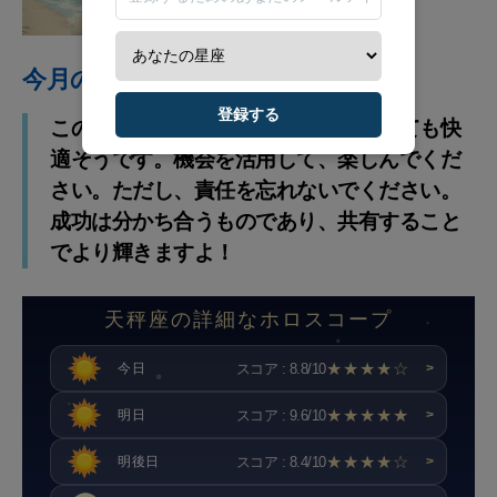
を計算する
今月のアドバイス
登録する
この冬の月はあなたの星座にとってとても快
適そうです。機会を活用して、楽しんでくだ
さい。ただし、責任を忘れないでください。
成功は分かち合うものであり、共有すること
でより輝きますよ！
天秤座の詳細なホロスコープ
★★★★☆
スコア : 8.8/10
今日
>
★★★★★
スコア : 9.6/10
明日
>
★★★★☆
スコア : 8.4/10
明後日
>