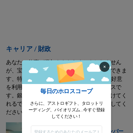
キャリア / 財政
あなたの仕事が賞与をもたらすかもしれません
×
が、宝くじを買って大当たりを狙うこともできま
す、特に18日まで。この月中は他人からの好意
を利用して自分の資産を着実に築くチャンスで
毎日のホロスコープ
す。銀行家や雇用主はあなたの話に耳を傾けてく
れるでしょう。あなたの魅力を存分に活かしてく
さらに、アストロギフト、タロットリ
ーディング、バイオリズム...今すぐ登録
ださい！
してください！
占星術の兆候
2026年のパーソナルナンバー