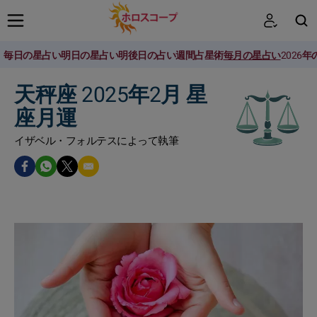
毎日の星占い
明日の星占い
明後日の占い
週間占星術
毎月の星占い
2026
検索
天秤座 2025年2月 星
座月運
イザベル・フォルテスによって執筆