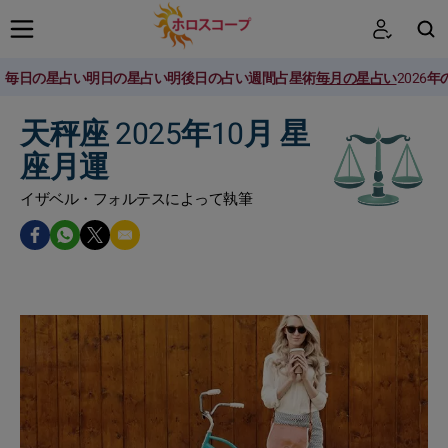
毎日の星占い
明日の星占い
明後日の占い
週間占星術
毎月の星占い
2026
検索
天秤座 2025年10月 星
座月運
イザベル・フォルテスによって執筆