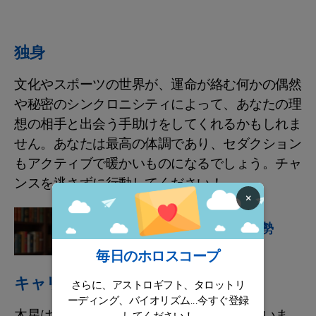
独身
文化やスポーツの世界が、運命が絡む何かの偶然
や秘密のシンクロニシティによって、あなたの理
想の相手と出会う手助けをしてくれるかもしれま
せん。あなたは最高の体調であり、セダクション
もアクティブで暖かいものになるでしょう。チャ
ンスを逃さずに行動してください！
×
星占い
見逃せない中国の8月運勢
毎日のホロスコープ
キャリア / 財政
さらに、アストロギフト、タロットリ
ーディング、バイオリズム...今すぐ登録
木星はあなたの職業運を大いに後押ししていま
してください！