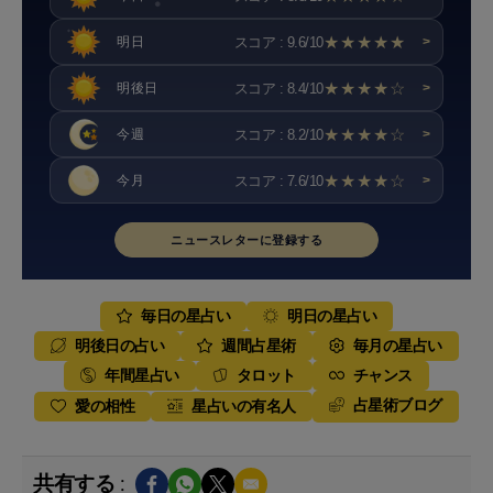
★★★★★
スコア : 9.6/10
明日
>
★★★★☆
スコア : 8.4/10
明後日
>
★★★★☆
スコア : 8.2/10
今週
>
★★★★☆
スコア : 7.6/10
今月
>
ニュースレターに登録する
毎日の星占い
明日の星占い
明後日の占い
週間占星術
毎月の星占い
年間星占い
タロット
チャンス
占星術ブログ
愛の相性
星占いの有名人
共有する :