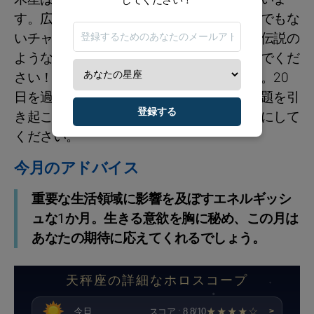
す。広く大きな展望を持ちましょう！とんでもな
いチャンスが巡ってくるかもしれません。伝説の
ような恐れやためらいを忘れて、前に進んでくだ
さい！他人のお金には気をつけてください。20
日を過ぎると、借金や貯金がいくらかの問題を引
登録する
き起こすかもしれません。油断しないようにして
ください。
今月のアドバイス
重要な生活領域に影響を及ぼすエネルギッシ
ュな1か月。生きる意欲を胸に秘め、この月は
あなたの期待に応えてくれるでしょう。
天秤座の詳細なホロスコープ
★★★★☆
スコア : 8.8/10
今日
>