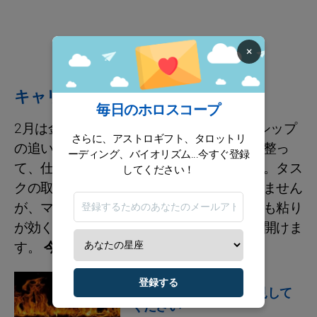
×
キャリア / 財政
毎日のホロスコープ
2月は金星が到来することで、パートナーシップ
さらに、アストロギフト、タロットリ
の追い風が強まる時期。いつものペースも整っ
ーディング、バイオリズム...今すぐ登録
て、仕事がスムーズに流れやすくなります。タス
してください！
クの取り組み方に少し工夫が必要かもしれません
が、マニュリオアの流れの中では弱気よりも粘り
が効くはず。焦らず進めば、道はちゃんと開けま
す。
今月のアドバイス
占星術の兆候
登録する
火である事の意味を発見して
ください