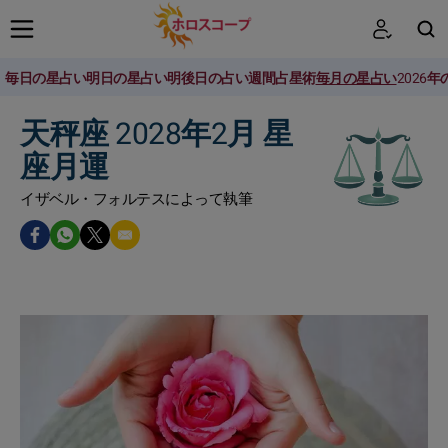
毎日の星占い
明日の星占い
明後日の占い
週間占星術
毎月の星占い
2026
検索
天秤座 2028年2月 星
座月運
イザベル・フォルテスによって執筆