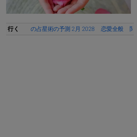
行く
の占星術の予測 2月 2028
恋愛全般
関