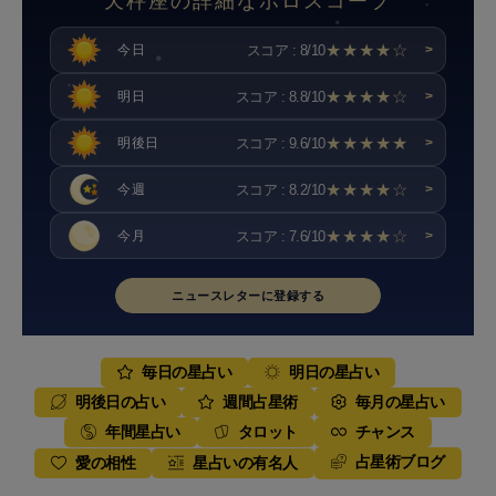
天秤座の詳細なホロスコープ
★★★★☆
スコア : 8/10
今日
>
★★★★☆
スコア : 8.8/10
明日
>
★★★★★
スコア : 9.6/10
明後日
>
★★★★☆
スコア : 8.2/10
今週
>
★★★★☆
スコア : 7.6/10
今月
>
ニュースレターに登録する
毎日の星占い
明日の星占い
明後日の占い
週間占星術
毎月の星占い
年間星占い
タロット
チャンス
占星術ブログ
愛の相性
星占いの有名人