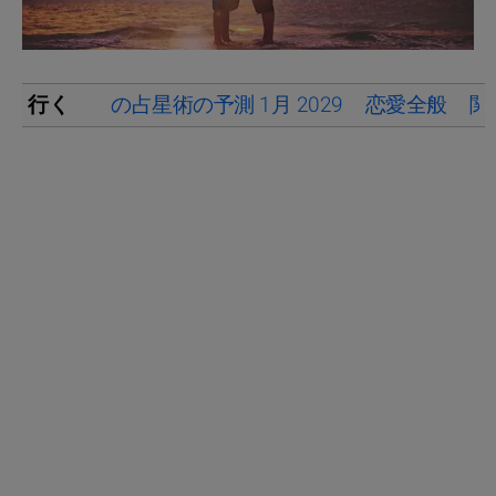
行く
の占星術の予測 1月 2029
恋愛全般
関