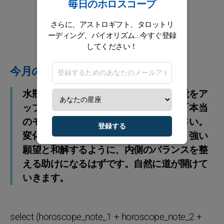
毎日のホロスコープ
さらに、アストロギフト、タロットリ
ーディング、バイオリズム...今すぐ登録
してください！
今月のアドバイス
水瓶座の風のように、今月は自分の感覚をア
ップデートするのが鍵。まずは自分の「本当
のモチベーション」と向き合ってください。
登録する
変化は長期的に見れば味方になります。強い
願望と和解するように、内側のバランスを整
える助けになるはずです。自然に道が開けて
いきます。
select (horoscope_note_1 + horoscope_note_2 +