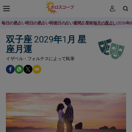
毎日の星占い
明日の星占い
明後日の占い
週間占星術
毎月の星占い
2026
検索
双子座 2029年1月 星
座月運
イザベル・フォルテスによって執筆