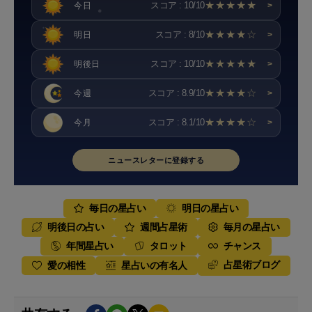
★★★★★
スコア : 10/10
今日
>
★★★★☆
スコア : 8/10
明日
>
★★★★★
スコア : 10/10
明後日
>
★★★★☆
スコア : 8.9/10
今週
>
★★★★☆
スコア : 8.1/10
今月
>
ニュースレターに登録する
毎日の星占い
明日の星占い
明後日の占い
週間占星術
毎月の星占い
年間星占い
タロット
チャンス
占星術ブログ
愛の相性
星占いの有名人