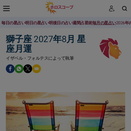
毎日の星占い
明日の星占い
明後日の占い
週間占星術
毎月の星占い
2026
検索
獅子座 2027年8月 星
座月運
イザベル・フォルテスによって執筆