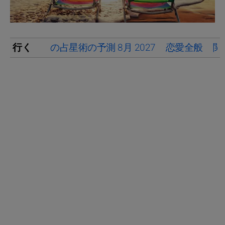
行く
の占星術の予測 8月 2027
恋愛全般
関