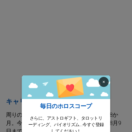
×
キャリア / 財政
毎日のホロスコープ
周りの視線が、あなたを安心させてくれる8か
さらに、アストロギフト、タロットリ
月。今月は恋愛の中心にいるけれど、急に8月9
ーディング、バイオリズム...今すぐ登録
日まで待ってから決断すると良さそう。
してください！