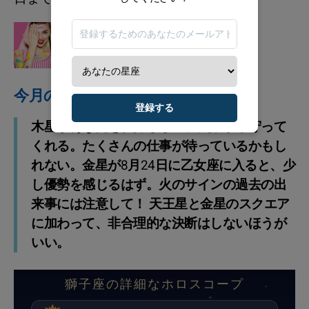
占星術の兆候
無料で今日の色を発見
今月のアドバイス
登録する
木星があなたを後押しして、失敗から守って
くれる。たくさんの仕事が待っているかもし
れない。金星が8月24日に乙女座に入ると、少
し優勢を感じるはず。火のサインの過去の出
来事には注意して！ 天王星と金星のスクエア
に加わって、非合理的な決断はしないほうが
いい。
獅子座の詳細なホロスコープ