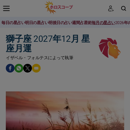
毎日の星占い
明日の星占い
明後日の占い
週間占星術
毎月の星占い
2026
検索
獅子座 2027年12月 星
座月運
イザベル・フォルテスによって執筆