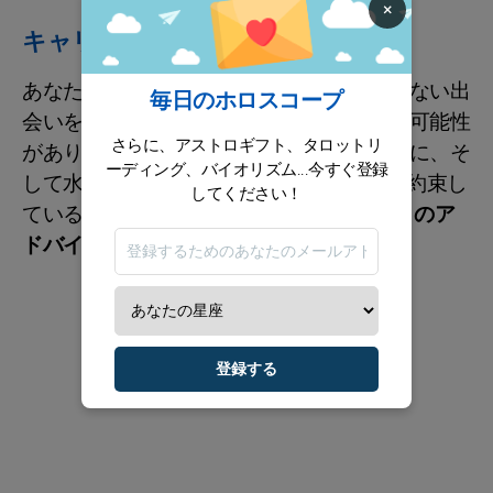
×
キャリア / 財政
あなたは今、すぐに実を結ばないかもしれない出
毎日のホロスコープ
会いを、見極められずに通り過ぎてしまう可能性
さらに、アストロギフト、タロットリ
があります。恋のセクターは太陽の光の中に、そ
ーディング、バイオリズム...今すぐ登録
して水星は12月18日まで“興味深い交流”を約束し
してください！
ているからこそ、判断を焦らないで。
今月のア
ドバイス
登録する