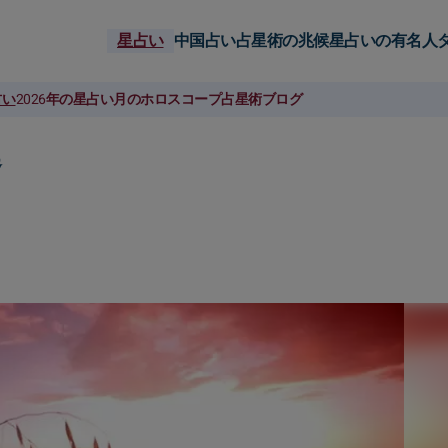
星占い
中国占い
占星術の兆候
星占いの有名人
占い
2026年の星占い
月のホロスコープ
占星術ブログ
運