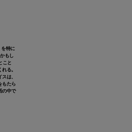
」を特に
るかもし
とこと
くれる。
イスは、
をもたら
活の中で