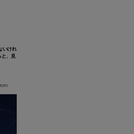
ないけれ
ると、見
from