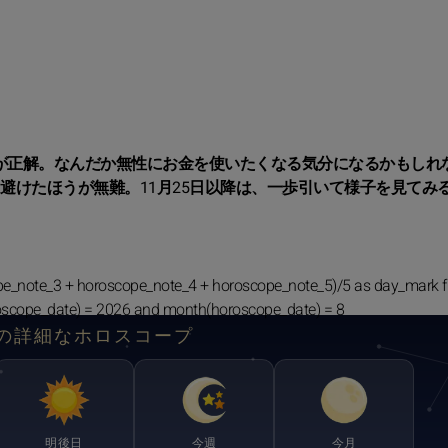
が正解。なんだか無性にお金を使いたくなる気分になるかもしれ
は避けたほうが無難。11月25日以降は、一歩引いて様子を見てみ
pe_note_3 + horoscope_note_4 + horoscope_note_5)/5 as day_mark 
oscope_date) = 2026 and month(horoscope_date) = 8
の詳細なホロスコープ
明後日
今週
今月