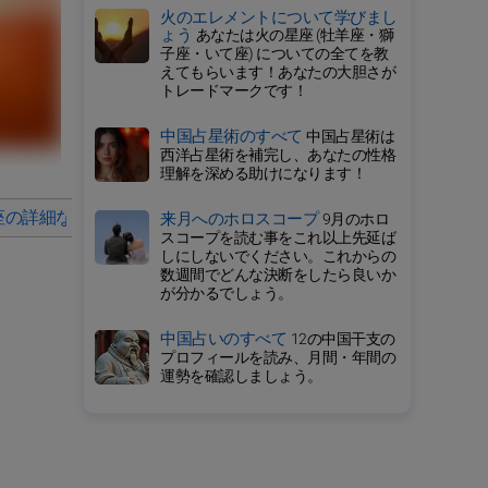
火のエレメントについて学びまし
ょう
あなたは火の星座 (牡羊座・獅
子座・いて座) についての全てを教
えてもらいます！あなたの大胆さが
トレードマークです！
中国占星術のすべて
中国占星術は
西洋占星術を補完し、あなたの性格
理解を深める助けになります！
座の詳細なホロスコープ
2027年の毎月の星占い
来月へのホロスコープ
9月のホロ
スコープを読む事をこれ以上先延ば
しにしないでください。これからの
数週間でどんな決断をしたら良いか
が分かるでしょう。
中国占いのすべて
12の中国干支の
プロフィールを読み、月間・年間の
運勢を確認しましょう。