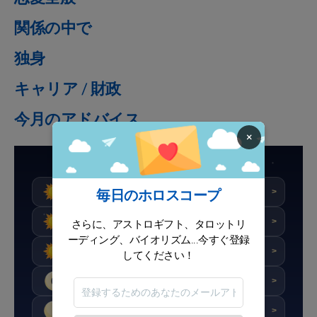
関係の中で
独身
キャリア / 財政
今月のアドバイス
×
獅子座の詳細なホロスコープ
毎日のホロスコープ
★★★★☆
スコア : 8/10
今日
>
★★★★★
スコア : 10/10
さらに、アストロギフト、タロットリ
明日
>
ーディング、バイオリズム...今すぐ登録
★★★★★
スコア : 10/10
明後日
>
してください！
★★★★☆
スコア : 8.9/10
今週
>
★★★★☆
スコア : 8.1/10
今月
>