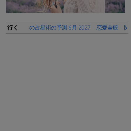
行く
の占星術の予測 6月 2027
恋愛全般
関