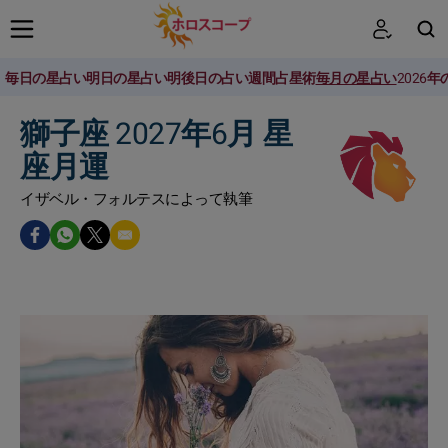
毎日の星占い
明日の星占い
明後日の占い
週間占星術
毎月の星占い
2026
検索
獅子座 2027年6月 星
座月運
イザベル・フォルテスによって執筆